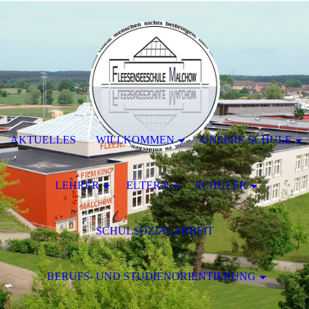
AKTUELLES
WILLKOMMEN
UNSERE SCHULE
LEHRER
ELTERN
SCHÜLER
SCHULSOZIALARBEIT
BERUFS- UND STUDIENORIENTIERUNG