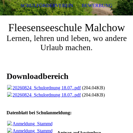
SCHULFÖRDERVEREIN
BEWERBUNG
Fleesenseeschule Malchow
Lernen, lehren und leben, wo andere
Urlaub machen.
Downloadbereich
20260824_Schulordnung 18.07..pdf
(204.04KB)
20260824_Schulordnung 18.07..pdf
(204.04KB)
Datenblatt bei Schulanmeldung:
Anmeldung_Stammdatenblatt_2026.pdf
(126.67KB)
Anmeldung_Stammdatenblatt_2026.pdf
(126.67KB)
Antrag auf kostenlose