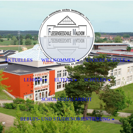
AKTUELLES
WILLKOMMEN
UNSERE SCHULE
LEHRER
ELTERN
SCHÜLER
SCHULSOZIALARBEIT
BERUFS- UND STUDIENORIENTIERUNG